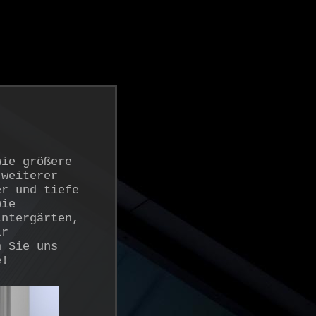
wie größere
 weiterer
er und tiefe
wie
intergärten,
ir
n Sie uns
e!